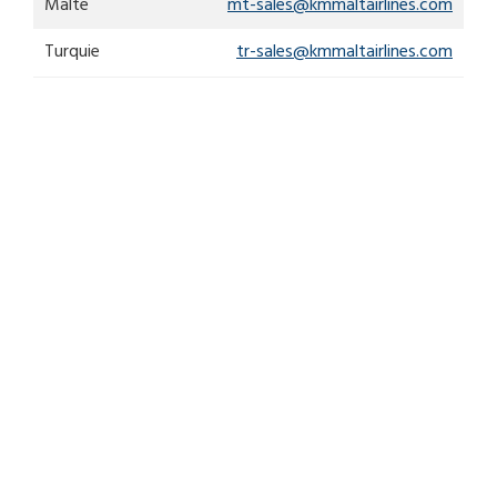
Malte
mt-sales@kmmaltairlines.com
Turquie
tr-sales@kmmaltairlines.com