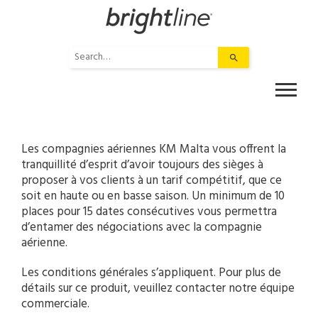
Skip
to
content
Use
the
up
and
down
arrows
to
Les compagnies aériennes KM Malta vous offrent la
select
tranquillité d’esprit d’avoir toujours des sièges à
a
proposer à vos clients à un tarif compétitif, que ce
result.
soit en haute ou en basse saison. Un minimum de 10
Press
places pour 15 dates consécutives vous permettra
enter
d’entamer des négociations avec la compagnie
to
aérienne.
go
Les conditions générales s’appliquent. Pour plus de
to
détails sur ce produit, veuillez contacter notre équipe
the
commerciale.
selected