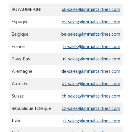
search
result.
ROYAUME-UNI
uk-sales@kmmaltairlines.com
Touch
device
Espagne
es-sales@kmmaltairlines.com
users
can
Belgique
be-sales@kmmaltairlines.com
use
touch
France
fr-sales@kmmaltairlines.com
and
swipe
Pays-Bas
nl-sales@kmmaltairlines.com
gestures.
Allemagne
de-sales@kmmaltairlines.com
Autriche
at-sales@kmmaltairlines.com
Suisse
ch-sales@kmmaltairlines.com
République tchèque
cz-sales@kmmaltairlines.com
Italie
it-sales@kmmaltairlines.com